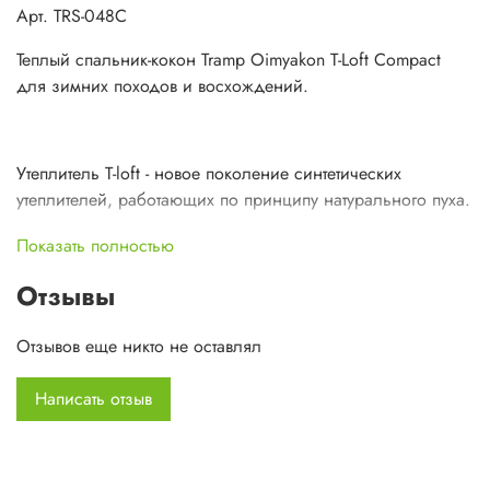
Арт. TRS-048С
Теплый спальник-кокон Tramp Oimyakon T-Loft Compact
для зимних походов и восхождений.
Утеплитель T-loft - новое поколение синтетических
утеплителей, работающих по принципу натурального пуха.
Супертонкие нити двух разных конфигураций,
Показать полностью
спиралевидные и прямые, обработанные синтетическим
Отзывы
полимером и соединенные случайным образом.
Приближают фактуру и теплоизолирующий эффект
Отзывов еще никто не оставлял
материала к свойствам натурально пуха.
Хорошо восстанавливается после сжатия.
Написать отзыв
Гипоаллергенный. Сохраняет тепло даже в намокшем
состоянии.