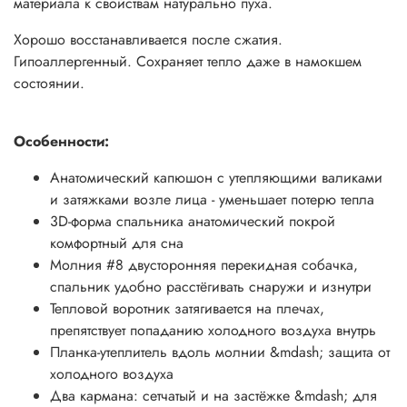
материала к свойствам натурально пуха.
Характеристики:
Хорошо восстанавливается после сжатия.
Гипоаллергенный. Сохраняет тепло даже в намокшем
Размер 200 х 80 х 50 см
состоянии.
Температура комфорта -10 градусов
Особенности:
Температура предела комфорта -15 градусов
Анатомический капюшон с утепляющими валиками
Температура экстрима -30 градусов
и затяжками возле лица - уменьшает потерю тепла
Материал верха: Nylon RipStop 300T/40D
3D-форма спальника анатомический покрой
комфортный для сна
Материал подкладки: Nylon 210T
Молния #8 двусторонняя перекидная собачка,
спальник удобно расстёгивать снаружи и изнутри
Утеплитель: T-Loft 2х150 г/м2
Тепловой воротник затягивается на плечах,
Конструкция: Кокон с подголовником
препятствует попаданию холодного воздуха внутрь
Планка-утеплитель вдоль молнии &mdash; защита от
Упаковка: Компрессионный мешок
холодного воздуха
Два кармана: сетчатый и на застёжке &mdash; для