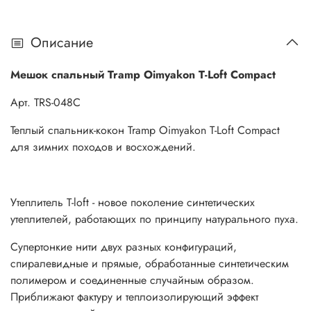
Особенности:
Описание
Анатомический капюшон с утепляющими валиками
и затяжками возле лица - уменьшает потерю тепла
Мешок спальный Tramp Oimyakon T-Loft Compact
3D-форма спальника анатомический покрой
комфортный для сна
Арт. TRS-048С
Молния #8 двусторонняя перекидная собачка,
спальник удобно расстёгивать снаружи и изнутри
Теплый спальник-кокон Tramp Oimyakon T-Loft Compact
Тепловой воротник затягивается на плечах,
для зимних походов и восхождений.
препятствует попаданию холодного воздуха внутрь
Планка-утеплитель вдоль молнии &mdash; защита от
холодного воздуха
Утеплитель T-loft - новое поколение синтетических
Два кармана: сетчатый и на застёжке &mdash; для
утеплителей, работающих по принципу натурального пуха.
контактных линз, салфеток и других мелочей
Вшитая трубка для защиты от закусывания
Супертонкие нити двух разных конфигураций,
Карман для подушки в подголовнике спальника
спиралевидные и прямые, обработанные синтетическим
Компресс мешок с клапаном
полимером и соединенные случайным образом.
Петли для подвешивания удобно просушивать в
Приближают фактуру и теплоизолирующий эффект
полевых условиях