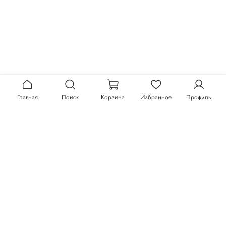
Главная
Поиск
Корзина
Избранное
Профиль
Описание
Tramp Стол складной [TRF-006]
Белая поверхность столешницы.
Высота стола регулируется, 4 положения: 73,
Размер:
100х60х73/80/87/94 см
Материал рамы:
алюминий, сталь
Материал столешницы:
МДФ 2,8 мм