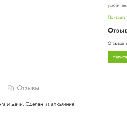
устойчиво
Показать
Столешни
Отзы
места пр
Отзывов 
Написа
Стол удо
отделени
ручкой д
Отзывы
Допустим
Размер,
инга и дачи. Сделан из алюминия.
Материа
Диаметр 