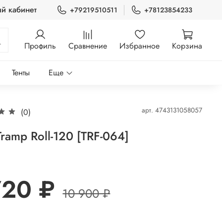
й кабинет
+79219510511
+78123854233
Профиль
Сравнение
Избранное
Корзина
Тенты
Еще
арт.
4743131058057
(0)
Tramp Roll-120 [TRF-064]
720 ₽
10 900 ₽