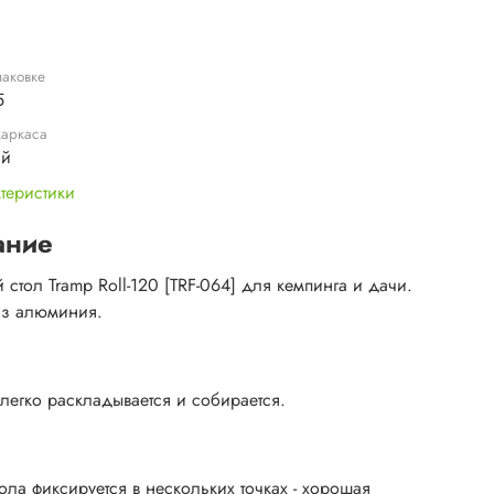
паковке
5
каркаса
ий
ктеристики
ание
стол Tramp Roll-120 [TRF-064] для кемпинга и дачи.
из алюминия.
 легко раскладывается и собирается.
ола фиксируется в нескольких точках - хорошая