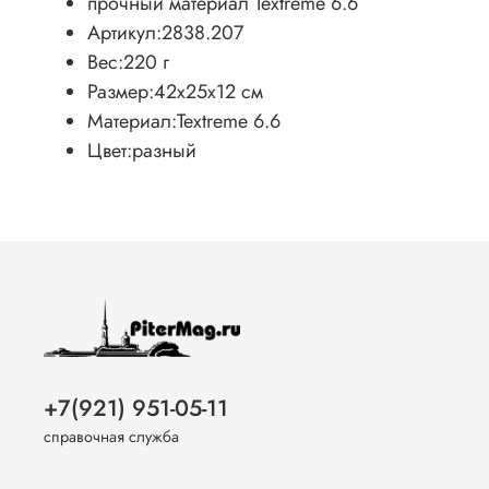
прочный материал Textreme 6.6
Артикул:
2838.207
Вес:
220 г
Размер:
42х25х12 см
Материал:
Textreme 6.6
Цвет:
разный
+7(921) 951-05-11
справочная служба