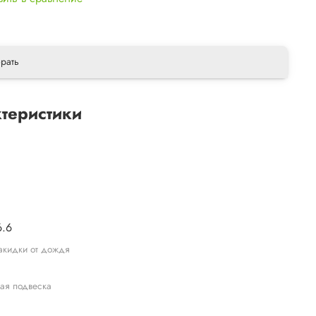
рать
теристики
ы
6.6
акидки от дождя
ая подвеска