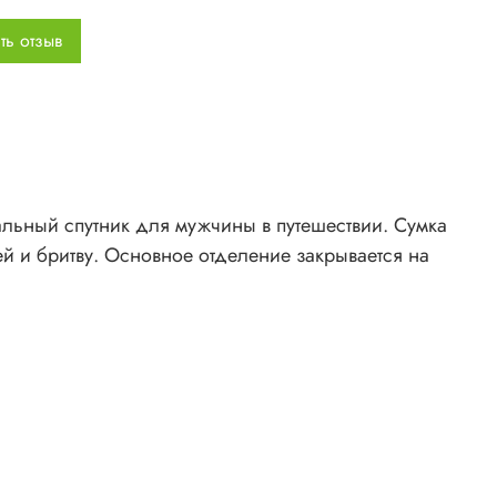
мер:
42х25х12 см
ть отзыв
ериал:
Textreme 6.6
т:
разный
альный спутник для мужчины в путешествии. Сумка
й и бритву. Основное отделение закрывается на