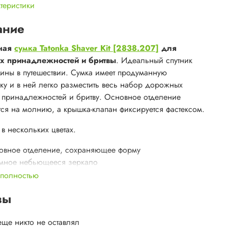
ктеристики
ание
ная
сумка Tatonka Shaver Kit [2838.207]
для
ых принадлежностей и бритвы
. Идеальный спутник
ины в путешествии. Сумка имеет продуманную
ку и в ней легко разместить весь набор дорожных
х принадлежностей и бритву. Основное отделение
тся на молнию, а крышка-клапан фиксируется фастексом.
в нескольких цветах.
овное отделение, сохраняющее форму
мное небьющееся зеркало
 сетчатых кармана на молнии
 полностью
бная ручка для переноски
вы
чный материал Textreme 6.6
икул:
2838.207
еще никто не оставлял
:
220 г