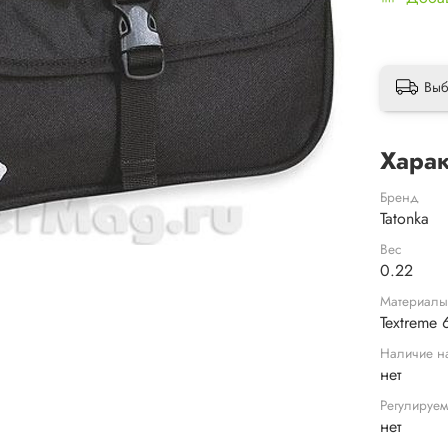
Выб
Харак
Бренд
Tatonka
Вес
0.22
Материал
Textreme 
Наличие н
нет
Регулируем
нет