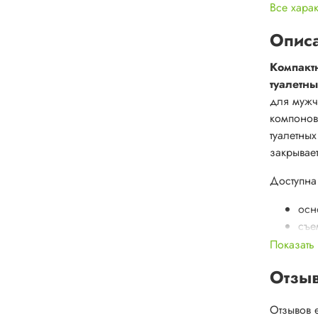
Все хара
Опис
Компакт
туалетн
для мужч
компонов
туалетны
закрывае
Доступна 
осн
съе
два
Показать
удо
Отзы
про
Арт
Отзывов 
Вес