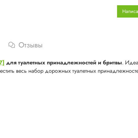
Раз
Написа
Мат
Цве
Отзывы
7]
для туалетных принадлежностей и бритвы
. Иде
местить весь набор дорожных туалетных принадлежносте