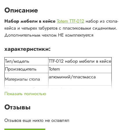
Описание
Набор мебели в кейсе
Totem TTF-012
набор из стола-
кейса и четырех табуретов с пластиковыми сидениями.
Дополнительным чехлом НЕ комплектуется
характеристики:
Тип/модель
TTF-012 набор мебели в кейсе
Производитель
Totem
алюминий/пластмасса
Материалы стола
Материалы табуретов
сталь/пластмасса
Показать полностью
Диаметр трубки
16 мм
Нагрузка на табурет
100 кг
Отзывы
Вес комплекта
8 кг
Отзывов еще никто не оставлял
85,5х85х69 см
Размер столешницы