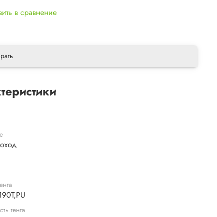
ить в сравнение
рать
теристики
е
поход
ента
 190T,PU
сть тента