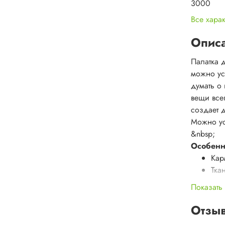
3000
Все хара
Опис
Палатка 
можно ус
думать о
вещи все
создает 
Можно ус
&nbsp;
Особенн
Кар
Тка
&qu
Показать
Выс
про
Отзы
Про