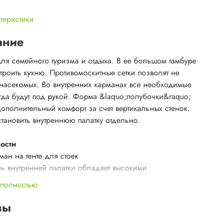
ктеристики
ание
для семейного туризма и отдыха. В ее большом тамбуре
троить кухню. Противомоскитные сетки позволят не
 насекомых. Во внутренних карманах все необходимые
гда будут под рукой. Форма &laquo;полубочки&raquo;
дополнительный комфорт за счет вертикальных стенок.
тановить внутреннюю палатку отдельно.
ости
ман на тенте для стоек
нь внутренней палатки обладает высокими
ot;дышащими&quot; свойствами
 полностью
ококачественный алюминиевый каркас повышенной
чности
вы
клеенные швы тента и дна