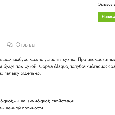
Што
Отзывов 
Све
2 в
Написа
Вме
Рег
Вхо
Удо
Отзывы
кре
Уве
сте
льшом тамбуре можно устроить кухню. Противомоскитные
Одн
а будут под рукой. Форма &laquo;полубочки&raquo; со
ю палатку отдельно.
&nbsp;
и &quot;дышащими&quot; свойствами
овышенной прочности