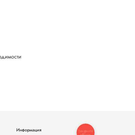
одимости
Информация
Закажите
звонок