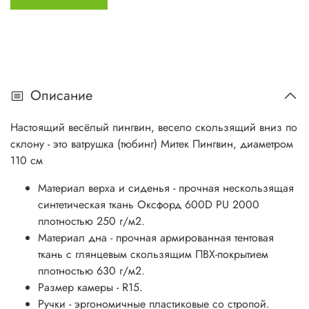
печать устойчивая к воздействию внешней среды.
Упаковка - индивидуальная сумка с ручкой.
Диаметр (см):
110
Материал верха и сиденья:
Прочная нескользящая
синтетическая ткань
Оксфорд 600D PU 2000
Описание
плотностью 250 г/м2.
Материал дна:
Прочная армированная
Настоящий весёлый пингвин, весело скользящий вниз по
тентовая ткань с глянцевым
склону - это ватрушка (тюбинг) Митек Пингвин, диаметром
скользящим ПВХ покрытием
110 см
плотностью 630 г/м2.
Нитки :
Прочные армированные
Материал верха и сиденья - прочная нескользящая
лавсановые, не подвержены
синтетическая ткань Оксфорд 600D PU 2000
гниению.
плотностью 250 г/м2.
Вес (кг):
1.1
Материал дна - прочная армированная тентовая
ткань с глянцевым скользящим ПВХ-покрытием
плотностью 630 г/м2.
Размер камеры - R15.
Ручки - эргономичные пластиковые со стропой.