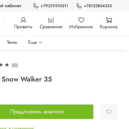
й кабинет
+79219510511
+78123854233
Профиль
Сравнение
Избранное
Корзина
Тенты
Еще
(0)
 Snow Walker 35
Предложить аналоги
ить в сравнение