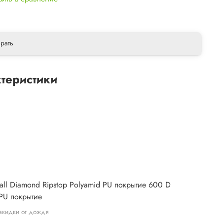
рать
теристики
ы
all Diamond Ripstop Polyamid PU покрытие 600 D
 PU покрытие
акидки от дождя