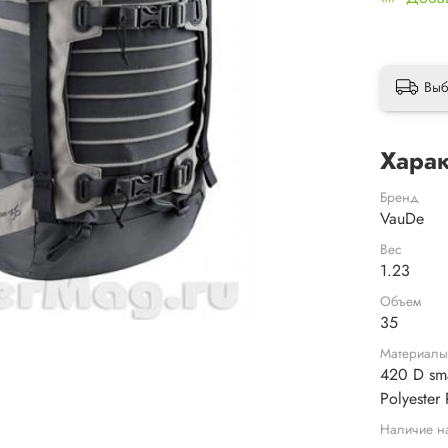
Выб
Харак
Бренд
VauDe
Вес
1.23
Объем
35
Материал
420 D sm
Polyester
Наличие н