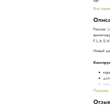
нет
Все хара
Опис
Рюкзак
V
вентилир
F.L.A.S.H
Новый ди
Констру
кар
доп
пер
уси
Показать
кре
Отзы
бок
2 б