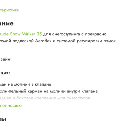
ктеристики
ание
aude Snow Walker 35
для снегоступинга с прекрасно
уемой подвеской Aeroflex и системой регулировки лямок
.
зайн!
кция:
ман на молнии в клапане
олнительный карман на молнии внутри клапана
еднее и боковое крепление для снегоступов
ленная передняя часть
 полностью
пление снаряжения
вы
овые компрессионные стропы
оковых эластичных кармана