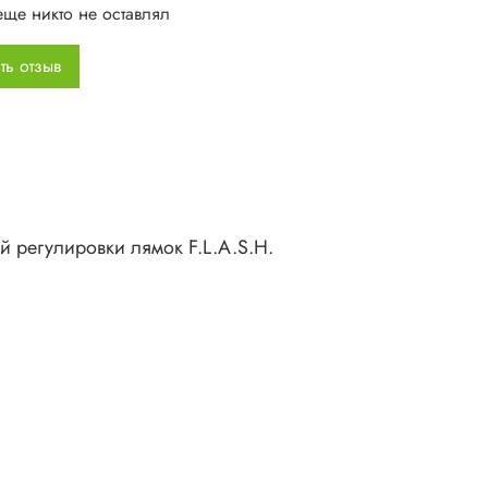
еще никто не оставлял
кий пояс с карманом на молнии
дная стяжка со свистком
ть отзыв
ерстие для питьевой системы
уемые материалы:
all Diamond Ripstop Polyamid PU покрытие
lyester PU покрытие
меры: 45 x 23 x 19 см
й регулировки лямок F.L.A.S.H.
: 1230 г