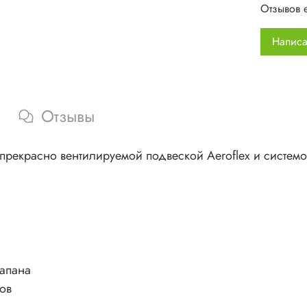
Отзывов 
мяг
гру
Написа
отв
Использ
420 D sm
Отзывы
600 D Po
раз
прекрасно вентилируемой подвеской Aeroflex и системо
вес
лапана
ов