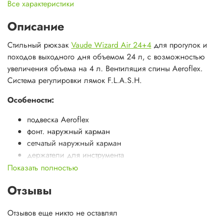
Все характеристики
Описание
Стильный рюкзак
Vaude Wizard Air 24+4
для прогулок и
походов выходного дня объемом 24 л, с возможностью
увеличения объема на 4 л. Вентиляция спины Aeroflex.
Система регулировки лямок F.L.A.S.H.
Особености:
подвеска Aeroflex
фонт. наружный карман
сетчатый наружный карман
держатели для инструмента
возможность увеличения объема на 4 л
Показать полностью
подбитые крылья у поясного ремня
Отзывы
грудная стяжка
боковые компрес. стропы
Отзывов еще никто не оставлял
водонепр. молнии