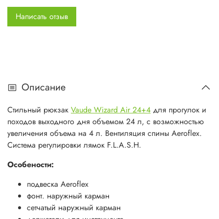
Характеристики
Написать отзыв
Вес, кг
1.0
Объем, л
24
Назначение
для пешего туризма
420 D small Diamond Ripstop Polyamid
Материал
PU coated, 600 D Polyester PU coated
Описание
Наружные
есть
карманы
Стильный рюкзак
Vaude Wizard Air 24+4
для прогулок и
Размеры
48 x 30 x 14
походов выходного дня объемом 24 л, с возможностью
&nbsp;
увеличения объема на 4 л. Вентиляция спины Aeroflex.
Система регулировки лямок F.L.A.S.H.
Особености:
подвеска Aeroflex
фонт. наружный карман
сетчатый наружный карман