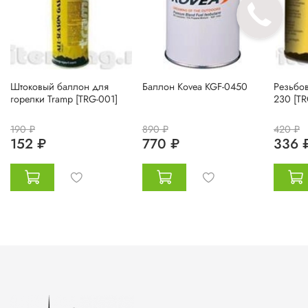
Штоковый баллон для
Баллон Kovea KGF-0450
Резьбо
горелки Tramp [TRG-001]
230 [TR
190 ₽
890 ₽
420 ₽
152 ₽
770 ₽
336 