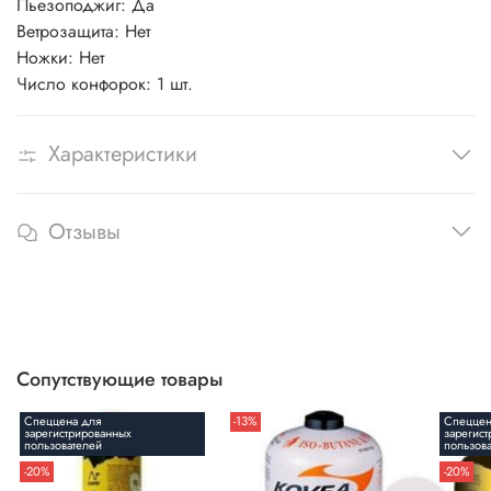
Пьезоподжиг: Да
Ветрозащита: Нет
Ножки: Нет
Число конфорок: 1 шт.
Характеристики
Отзывы
Сопутствующие товары
Спеццена для
-13%
Спеццен
зарегистрированных
зарегис
пользователей
пользов
-20%
-20%