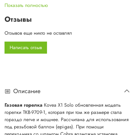
- Расчитана для использования под резьбовой баллон
Показать полностью
(epi-gas)
- При помощи переходника со шлангом Cobra возможна
Отзывы
установка горелки на высокий баллон KGF-0220
- Оснащена пьезоподжигом.
Отзывов еще никто не оставлял
Характеристики:
Написать отзыв
Размер в упаковке: 57х67х100 мм.
Вес: 0.124 кг
Мощность: 1.8 кВт
Максимальный расход газа: 137 гр/ч
Тип баллона: резьбовой
Описание
Пьезоподжиг: Да
Ветрозащита: Нет
Газовая горелка
Kovea X1 Solo обновленная модель
Ножки: Нет
горелки TKB-9709-1, которая при том же размере стала
Число конфорок: 1 шт.
гораздо легче и мощнее. Рассчитана для использования
под резьбовой баллон (epi-gas). При помощи
переходника со шлангом Cobra возможна установка