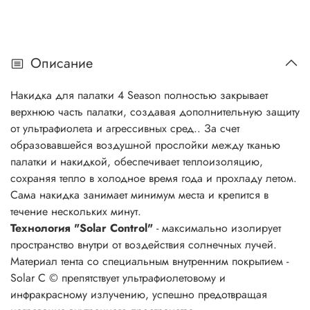
жесткость каркаса. Создает дополнительную защиту
основного тента от ультрафиолета и агрессивных сред. За
счет образовавшейся воздушной прослойки между
тканью палатки и накидкой, обеспечивает теплоизоляцию,
Описание
сохраняя тепло в холодное время года и прохладу летом.
Сама накидка занимает минимум места и крепится в
Накидка для палатки 4 Season полностью закрывает
течение нескольких минут. В верхней части предусмотрен
верхнюю часть палатки, создавая дополнительную защиту
проходной элемент для трубы теплообменника из
от ультрафиолета и агрессивных сред.. За счет
огнеупорной ткани, который совпадает с аналогичным
образовавшейся воздушной прослойки между тканью
элементом в палатке.
палатки и накидкой, обеспечивает теплоизоляцию,
сохраняя тепло в холодное время года и прохладу летом.
Тент имеет вставку из огнеупорного материала под вывод
Сама накидка занимает минимум места и крепится в
трубы теплообменника, отверстие для приточной
течение нескольких минут.
вентиляции и ветровые оттяжки в зоне выхода трубы.
Технология "Solar Control"
- максимально изолирует
Про Solar Control
пространство внутри от воздействия солнечных лучей.
Материал тента со специальным внутренним покрытием -
Это технология, применение которой позволяет
Solar C © препятствует ультрафиолетовому и
максимально изолировать тент шатра или палатки от
инфракрасному излучению, успешно предотвращая
воздействия солнечных лучей. Материал тента со