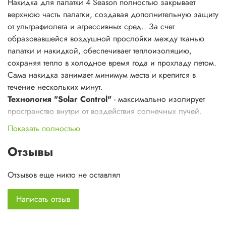
Накидка для палатки 4 Season полностью закрывает
верхнюю часть палатки, создавая дополнительную защиту
от ультрафиолета и агрессивных сред.. За счет
образовавшейся воздушной прослойки между тканью
палатки и накидкой, обеспечивает теплоизоляцию,
сохраняя тепло в холодное время года и прохладу летом.
Сама накидка занимает минимум места и крепится в
течение нескольких минут.
Технология "Solar Control"
- максимально изолирует
пространство внутри от воздействия солнечных лучей.
Материал тента со специальным внутренним покрытием -
Показать полностью
Solar C © препятствует ультрафиолетовому и
инфракрасному излучению, успешно предотвращая
Отзывы
нагревание внутреннего пространства.
Отзывов еще никто не оставлял
Написать отзыв
Накидка на верхнюю часть крыши укрепляет конструкцию,
делает ее более стойкой к ветровым нагрузкам, повышая