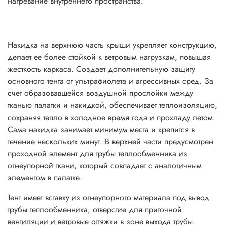
нагревание внутреннего пространства.
специальным внутренним покрытием - Solar C©
препятствует ультрафиолетовому и инфракрасному
излучению, успешно предотвращая нагревание
внутреннего пространства.
Накидка на верхнюю часть крыши укрепляет конструкцию,
делает ее более стойкой к ветровым нагрузкам, повышая
При нанесении покрытия (Solar Control)
жесткость каркаса. Создает дополнительную защиту
допускаются незначительные неоднородности. Это
основного тента от ультрафиолета и агрессивных сред. За
является особенностью технологического процесса
счет образовавшейся воздушной прослойки между
и не является недостатком.
тканью палатки и накидкой, обеспечивает теплоизоляцию,
сохраняя тепло в холодное время года и прохладу летом.
Чем так хорош второй тент?
Сама накидка занимает минимум места и крепится в
Термоизоляция палатки. Создается воздушная
течение нескольких минут. В верхней части предусмотрен
подушка между основным и внешним тентом,
проходной элемент для трубы теплообменника из
благодаря этому температура внутри шатра
огнеупорной ткани, который совпадает с аналогичным
становится на 3-5 градусов меньше (в солнечные
элементом в палатке.
дни). А зимой, при использовании
Тент имеет вставку из огнеупорного материала под вывод
теплообменника, теплопотери будут ниже
трубы теплообменника, отверстие для приточной
Дополнительно придает жёсткость каркасу
вентиляции и ветровые оттяжки в зоне выхода трубы.
Дополнительно защищает основной тент от протечек