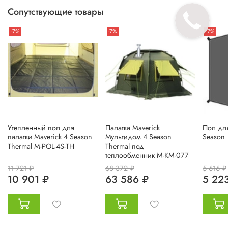
Сопутствующие товары
-7%
-7%
-7%
Утепленный пол для
Палатка Maverick
Пол для
палатки Maverick 4 Season
Мультидом 4 Season
Season
Thermal M-POL-4S-TH
Thermal под
теплообменник M-KM-077
11 721 ₽
68 372 ₽
5 616 ₽
10 901 ₽
63 586 ₽
5 22