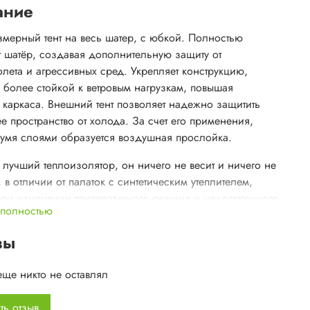
ание
мерный тент на весь шатер, с юбкой. Полностью
т шатёр, создавая дополнительную защиту от
олета и агрессивных сред. Укрепляет конструкцию,
е более стойкой к ветровым нагрузкам, повышая
ь каркаса. Внешний тент позволяет надежно защитить
е пространство от холода. За счет его применения,
умя слоями образуется воздушная прослойка.
 лучший теплоизолятор, он ничего не весит и ничего не
, в отличии от палаток с синтетическим утеплителем,
при изменении температурного режима и недостаточного
 полностью
очного отопления могут впитывать до 2-х ведер
а. Крепится тент в течение нескольких минут. Накидка
вы
тыре входа и вентиляционные отверстия в купольной
тверстия защищены козырьками, в случае необходимости
еще никто не оставлял
тся эластичной планкой с застежками Velcro.
ельная межслойная вентиляция позволит проветрить
ть отзыв