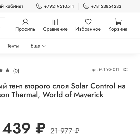
й кабинет
+79219510511
+78123854233
Профиль
Сравнение
Избранное
Корзина
Тенты
Еще
арт.
M-T-YG-011 - SC
(0)
й тент второго слоя Solar Control на
son Thermal, World of Maverick
 439 ₽
21 977 ₽