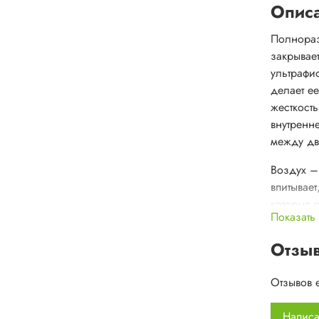
Опис
Полнораз
закрывае
ультрафи
делает е
жесткост
внутренне
между дв
Воздух –
впитывает
которые 
Показать
или избыт
конденсат
Отзы
имеет че
части. О
Отзывов 
распираю
Дополнит
Написа