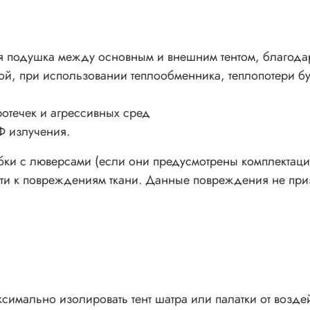
ограничи
и юбки м
поврежде
 подушка между основным и внешним тентом, благодаря 
ой, при использовании теплообменника, теплопотери б
Про Sola
отечек и агрессивных сред
Ф излучения.
Это техн
бки с люверсами (если они предусмотрены комплектацие
изолиров
сти к повреждениям ткани. Данные повреждения не при
лучей. М
Solar C©
излучени
пространс
При
нез
ксимально изолировать тент шатра или палатки от возде
осо