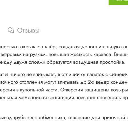
пространс
Тент имее
теплообм
оттяжки в
Отзывы
Чем 
ностью закрывает шатёр, создавая дополнительную защ
Тер
к ветровым нагрузкам, повышая жесткость каркаса. Внеш
меж
 между двумя слоями образуется воздушная прослойка.
тем
(в 
т и ничего не впитывает, в отличии от палаток с синтет
теп
очного отопления могут впитывать до 2-х ведер конденса
Доп
верстия в купольной части. Отверстия защищены козырь
Доп
тельная межслойная вентиляция позволит проветрить про
агр
Доп
 вывод трубы теплообменника, отверстие для приточной 
Внимани
люверсам