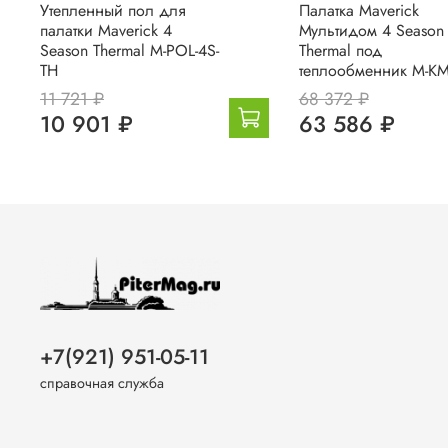
Утепленный пол для
Палатка Maverick
палатки Maverick 4
Мультидом 4 Season
Season Thermal M-POL-4S-
Thermal под
TH
теплообменник M-KM
11 721 ₽
68 372 ₽
10 901 ₽
63 586 ₽
+7(921) 951-05-11
справочная служба