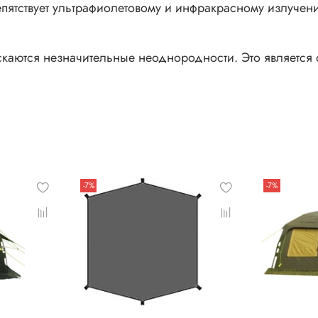
нед
епятствует ультрафиолетовому и инфракрасному излуче
ускаются незначительные неоднородности. Это является
-7%
-7%