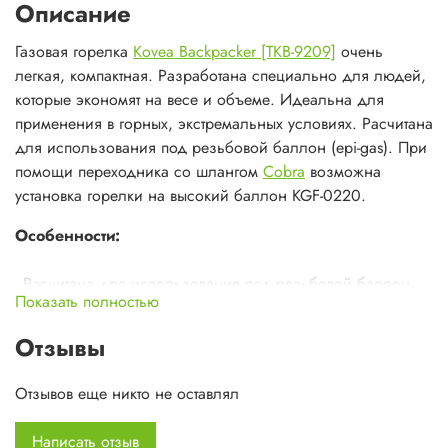
Описание
Газовая горелка
Kovea Backpacker [TKB-9209]
очень
легкая, компактная. Разработана специально для людей,
которые экономят на весе и объеме. Идеальна для
применения в горных, экстремальных условиях. Расчитана
для использования под резьбовой баллон (epi-gas). При
помощи переходника со шлангом
Cobra
возможна
установка горелки на высокий баллон KGF-0220.
Особенности:
- Расчитана для использования под резьбовой баллон
Показать полностью
(epi-gas)
- При помощи переходника со шлангом Cobra возможна
Отзывы
установка горелки на высокий баллон KGF-0220
Отзывов еще никто не оставлял
Характеристики:
Написать отзыв
Размер в упаковке: 50х85х110 мм.