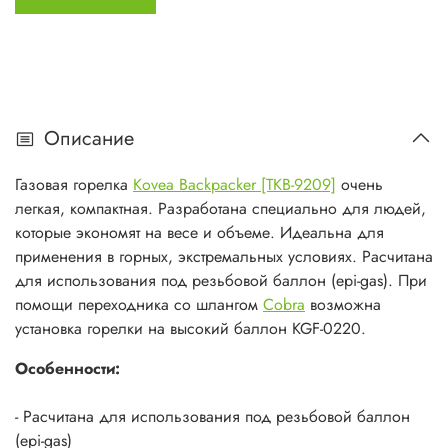
Вес: 0.15 кг
Мощность: 3 кВт
Максимальный расход газа: 200 гр/ч
Тип баллона: резьбовой
Пьезоподжиг: Нет
Описание
Ветрозащита: Нет
Ножки: Нет
Газовая горелка
Kovea Backpacker [TKB-9209]
очень
Число комфорок: 1 шт.
легкая, компактная. Разработана специально для людей,
которые экономят на весе и объеме. Идеальна для
применения в горных, экстремальных условиях. Расчитана
для использования под резьбовой баллон (epi-gas). При
помощи переходника со шлангом
Cobra
возможна
установка горелки на высокий баллон KGF-0220.
Особенности:
- Расчитана для использования под резьбовой баллон
(epi-gas)