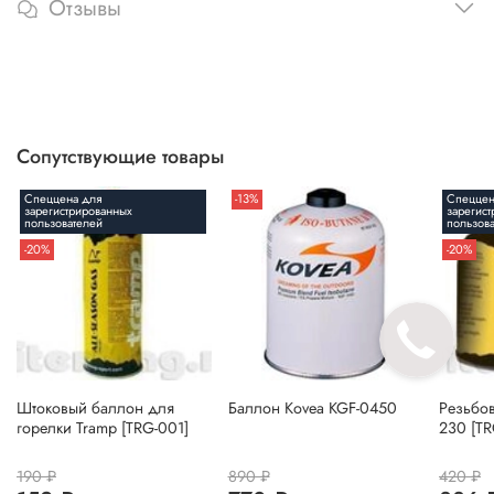
Отзывы
Сопутствующие товары
Спеццена для
-13%
Спеццен
зарегистрированных
зарегис
пользователей
пользов
-20%
-20%
Штоковый баллон для
Баллон Kovea KGF-0450
Резьбо
горелки Tramp [TRG-001]
230 [TR
190 ₽
890 ₽
420 ₽